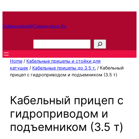
Перейти
к
содержимому
Cableproduct@cableproduct.ru
П
о
и
Home
/
Кабельные прицепы и стойки для
с
катушек
/
Кабельные прицепы до 3,5 т.
/ Кабельный
прицеп с гидроприводом и подъемником (3.5 т)
к
Кабельный прицеп с
гидроприводом и
подъемником (3.5 т)