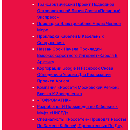
Трансарктический Проект Подводной
Оптоволоконной Линии Связи «Полярный
Экспресс»
Прокладка Электрокабеля Через Черное
Море
Прокладка Кабелей В Кабельных
Сооружениях
Назван Срок Начала Прокладки
Высокоскоростного Интернет-Кабеля В
Арктику
Корпорации Google И Facebook Снова
Объединили Усилия Для Реализации
Проекта Apricot
Компания «Россети Московский Регион»
Близка К Завершению
«ГОФРОМАТИК»
Разработка И Производство Кабельных
Муфт «НИЛЕД»
Специалисты «Россетей» Проводят Работы
По Замене Кабелей, Проложенных По Дну