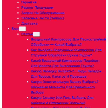
Гарантия
Ремонт Продукции
Запрос На Обслуживание
Запасные Части (запрос)
Доставка
Блог
Статьи
Воздушный Компрессор Для Пескоструйной
Обработки — Какой Выбрать?
Как Выбрать Воздушный Компрессор Для
Струйной Обработки Сухим Льдом?
Какой Воздушный Компрессор Подойдет
Для Молота Для Вытеснения Грунта?
Какую Лебедку Выбрать? – Виды Лебедок
Для Тросов, Канатов И Проводов
Какую Осветительную Вышку Выбрать?
Ключевые Моменты Для Правильного
Выбора
Какую Смазку Или Гель Выбрать Для
Кабелей И Оптических Волокон?