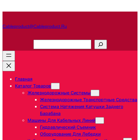
Перейти
к
содержимому
Cableproduct@cableproduct.ru
П
о
и
с
к
Главная
Каталог Товаров
Железнодорожные Системы
Железнодорожные Транспортные Средства
Система Натяжения Катушки Заднего
Барабана
Машины Для Кабельных Линий
Гидравлический Съемник
Оборудование Для Лебедки