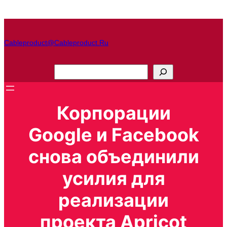
Перейти
к
содержимому
Cableproduct@cableproduct.ru
П
о
и
Корпорации
с
к
Google и Facebook
снова объединили
усилия для
реализации
проекта Apricot