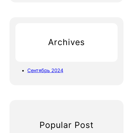
р
a
!
r
c
h
Archives
Сентябрь 2024
Popular Post