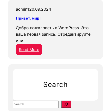
admin1
20.09.2024
Привет, мир!
Добро пожаловать в WordPress. Это
ваша первая запись. Отредактируйте
или…
:
Read More
П
р
и
в
е
Search
т
,
м
S
и
e