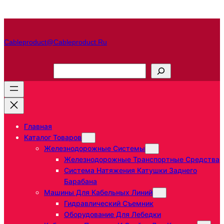
Перейти
к
содержимому
Cableproduct@cableproduct.ru
П
о
и
с
к
Главная
Каталог Товаров
Железнодорожные Системы
Железнодорожные Транспортные Средства
Система Натяжения Катушки Заднего
Барабана
Машины Для Кабельных Линий
Гидравлический Съемник
Оборудование Для Лебедки