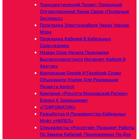
Трансарктический Проект Подводной
Оптоволоконной Линии Связи «Полярный
Экспресс»
Прокладка Электрокабеля Через Черное
Море
Прокладка Кабелей В Кабельных
Сооружениях
Назван Срок Начала Прокладки
Высокоскоростного Интернет-Кабеля В
Арктику
Корпорации Google И Facebook Снова
Объединили Усилия Для Реализации
Проекта Apricot
Компания «Россети Московский Регион»
Близка К Завершению
«ГОФРОМАТИК»
Разработка И Производство Кабельных
Муфт «НИЛЕД»
Специалисты «Россетей» Проводят Работы
По Замене Кабелей, Проложенных По Дну