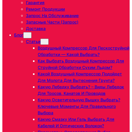
Гарантия
Ремонт Продукции
Запрос На Обслуживание
Запасные Части (запрос)
Доставка
Блог
Статьи
Воздушный Компрессор Для Пескоструйной
Обработки — Какой Выбрать?
Как Выбрать Воздушный Компрессор Для
Струйной Обработки Сухим Льдом?
Какой Воздушный Компрессор Подойдет
Для Молота Для Вытеснения Грунта?
Какую Лебедку Выбрать? – Виды Лебедок
Для Тросов, Канатов И Проводов
Какую Осветительную Вышку Выбрать?
Ключевые Моменты Для Правильного
Выбора
Какую Смазку Или Гель Выбрать Для
Кабелей И Оптических Волокон?