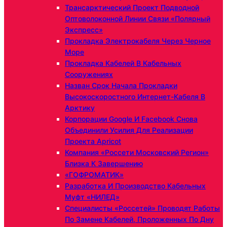
Трансарктический Проект Подводной
Оптоволоконной Линии Связи «Полярный
Экспресс»
Прокладка Электрокабеля Через Черное
Море
Прокладка Кабелей В Кабельных
Сооружениях
Назван Срок Начала Прокладки
Высокоскоростного Интернет-Кабеля В
Арктику
Корпорации Google И Facebook Снова
Объединили Усилия Для Реализации
Проекта Apricot
Компания «Россети Московский Регион»
Близка К Завершению
«ГОФРОМАТИК»
Разработка И Производство Кабельных
Муфт «НИЛЕД»
Специалисты «Россетей» Проводят Работы
По Замене Кабелей, Проложенных По Дну