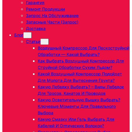
Гарантия
Ремонт Продукции
Запрос На Обслуживание
Запасные Части (запрос)
Доставка
Блог
Статьи
Воздушный Компрессор Для Пескоструйной
Обработки — Какой Выбрать?
Как Выбрать Воздушный Компрессор Для
Струйной Обработки Сухим Льдом?
Какой Воздушный Компрессор Подойдет
Для Молота Для Вытеснения Грунта?
Какую Лебедку Выбрать? – Виды Лебедок
Для Тросов, Канатов И Проводов
Какую Осветительную Вышку Выбрать?
Ключевые Моменты Для Правильного
Выбора
Какую Смазку Или Гель Выбрать Для
Кабелей И Оптических Волокон?