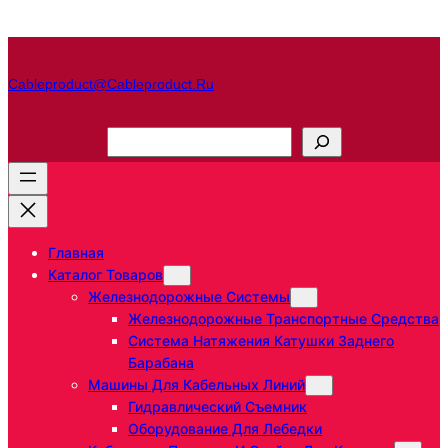
Перейти
к
содержимому
Cableproduct@cableproduct.ru
П
о
и
с
к
Главная
Каталог Товаров
Железнодорожные Системы
Железнодорожные Транспортные Средства
Система Натяжения Катушки Заднего
Барабана
Машины Для Кабельных Линий
Гидравлический Съемник
Оборудование Для Лебедки