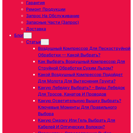
Гарантия
Ремонт Продукции
Запрос На Обслуживание
Запасные Части (запрос)
Доставка
Блог
Статьи
Воздушный Компрессор Для Пескоструйной
Обработки — Какой Выбрать?
Как Выбрать Воздушный Компрессор Для
Струйной Обработки Сухим Льдом?
Какой Воздушный Компрессор Подойдет
Для Молота Для Вытеснения Грунта?
Какую Лебедку Выбрать? – Виды Лебедок
Для Тросов, Канатов И Проводов
Какую Осветительную Вышку Выбрать?
Ключевые Моменты Для Правильного
Выбора
Какую Смазку Или Гель Выбрать Для
Кабелей И Оптических Волокон?