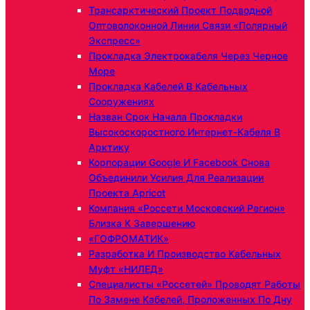
Трансарктический Проект Подводной
Оптоволоконной Линии Связи «Полярный
Экспресс»
Прокладка Электрокабеля Через Черное
Море
Прокладка Кабелей В Кабельных
Сооружениях
Назван Срок Начала Прокладки
Высокоскоростного Интернет-Кабеля В
Арктику
Корпорации Google И Facebook Снова
Объединили Усилия Для Реализации
Проекта Apricot
Компания «Россети Московский Регион»
Близка К Завершению
«ГОФРОМАТИК»
Разработка И Производство Кабельных
Муфт «НИЛЕД»
Специалисты «Россетей» Проводят Работы
По Замене Кабелей, Проложенных По Дну