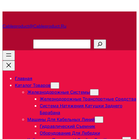
Перейти
к
содержимому
Cableproduct@cableproduct.ru
П
о
и
с
к
Главная
Каталог Товаров
Железнодорожные Системы
Железнодорожные Транспортные Средства
Система Натяжения Катушки Заднего
Барабана
Машины Для Кабельных Линий
Гидравлический Съемник
Оборудование Для Лебедки