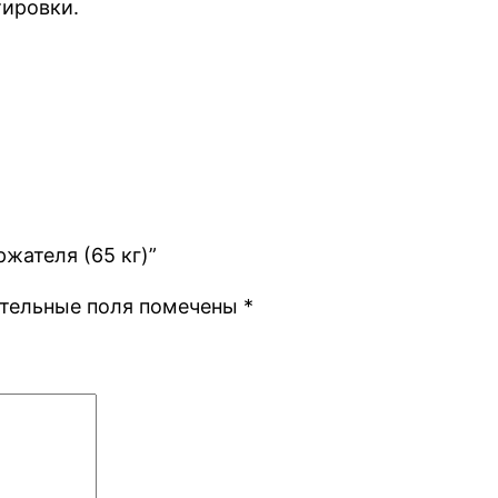
тировки.
ржателя (65 кг)”
тельные поля помечены
*