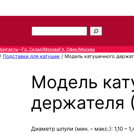
П
о
и
Контакты
Гл. Склад/Москва
Гл. Офис/Москва
с
/
Подставки для катушек
/ Модель катушечного держате
к
Модель кат
держателя (
Диаметр шпули (мин. – макс.): 1,10 – 1