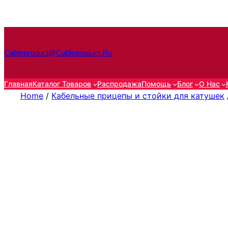
Перейти
к
содержимому
Cableproduct@cableproduct.ru
Главная
Каталог Товаров
Распродажа
Помощь
Блог
О Нас
Home
/
Кабельные прицепы и стойки для катушек