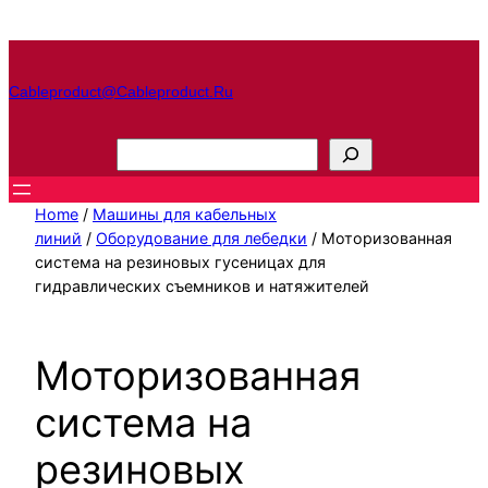
Перейти
к
содержимому
Cableproduct@cableproduct.ru
П
о
и
Home
/
Машины для кабельных
с
линий
/
Оборудование для лебедки
/ Моторизованная
система на резиновых гусеницах для
к
гидравлических съемников и натяжителей
Моторизованная
система на
резиновых