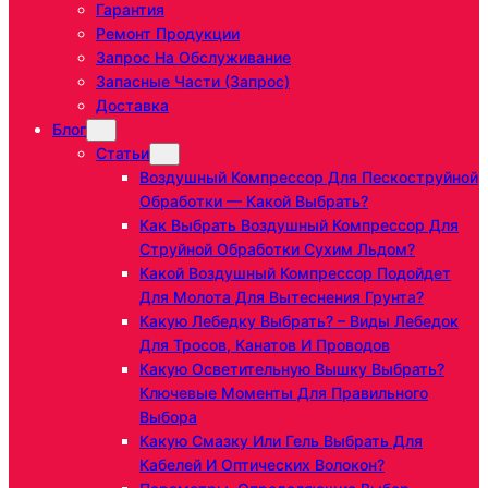
Гарантия
Ремонт Продукции
Запрос На Обслуживание
Запасные Части (запрос)
Доставка
Блог
Статьи
Воздушный Компрессор Для Пескоструйной
Обработки — Какой Выбрать?
Как Выбрать Воздушный Компрессор Для
Струйной Обработки Сухим Льдом?
Какой Воздушный Компрессор Подойдет
Для Молота Для Вытеснения Грунта?
Какую Лебедку Выбрать? – Виды Лебедок
Для Тросов, Канатов И Проводов
Какую Осветительную Вышку Выбрать?
Ключевые Моменты Для Правильного
Выбора
Какую Смазку Или Гель Выбрать Для
Кабелей И Оптических Волокон?