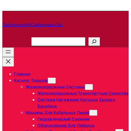
Перейти
к
содержимому
Cableproduct@cableproduct.ru
П
о
и
с
к
Главная
Каталог Товаров
Железнодорожные Системы
Железнодорожные Транспортные Средства
Система Натяжения Катушки Заднего
Барабана
Машины Для Кабельных Линий
Гидравлический Съемник
Оборудование Для Лебедки