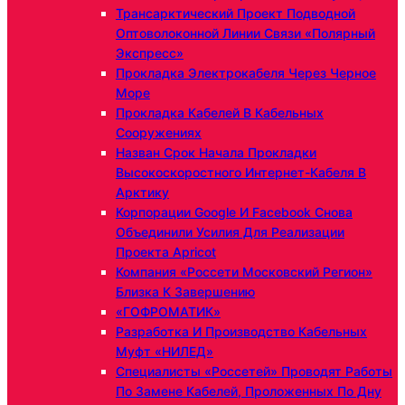
Трансарктический Проект Подводной
Оптоволоконной Линии Связи «Полярный
Экспресс»
Прокладка Электрокабеля Через Черное
Море
Прокладка Кабелей В Кабельных
Сооружениях
Назван Срок Начала Прокладки
Высокоскоростного Интернет-Кабеля В
Арктику
Корпорации Google И Facebook Снова
Объединили Усилия Для Реализации
Проекта Apricot
Компания «Россети Московский Регион»
Близка К Завершению
«ГОФРОМАТИК»
Разработка И Производство Кабельных
Муфт «НИЛЕД»
Специалисты «Россетей» Проводят Работы
По Замене Кабелей, Проложенных По Дну