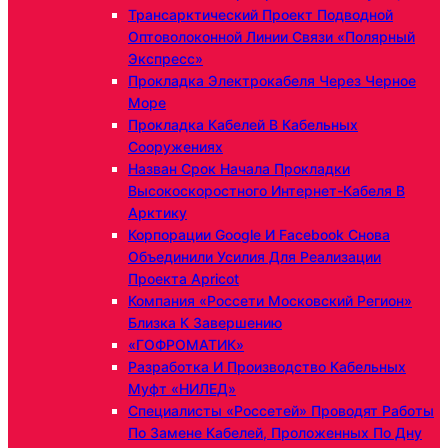
Трансарктический Проект Подводной
Оптоволоконной Линии Связи «Полярный
Экспресс»
Прокладка Электрокабеля Через Черное
Море
Прокладка Кабелей В Кабельных
Сооружениях
Назван Срок Начала Прокладки
Высокоскоростного Интернет-Кабеля В
Арктику
Корпорации Google И Facebook Снова
Объединили Усилия Для Реализации
Проекта Apricot
Компания «Россети Московский Регион»
Близка К Завершению
«ГОФРОМАТИК»
Разработка И Производство Кабельных
Муфт «НИЛЕД»
Специалисты «Россетей» Проводят Работы
По Замене Кабелей, Проложенных По Дну