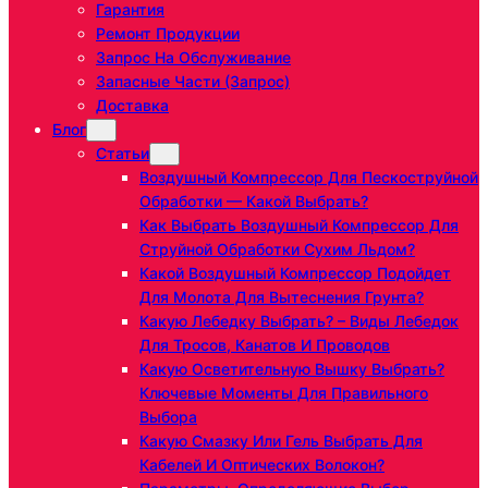
Гарантия
Ремонт Продукции
Запрос На Обслуживание
Запасные Части (запрос)
Доставка
Блог
Статьи
Воздушный Компрессор Для Пескоструйной
Обработки — Какой Выбрать?
Как Выбрать Воздушный Компрессор Для
Струйной Обработки Сухим Льдом?
Какой Воздушный Компрессор Подойдет
Для Молота Для Вытеснения Грунта?
Какую Лебедку Выбрать? – Виды Лебедок
Для Тросов, Канатов И Проводов
Какую Осветительную Вышку Выбрать?
Ключевые Моменты Для Правильного
Выбора
Какую Смазку Или Гель Выбрать Для
Кабелей И Оптических Волокон?