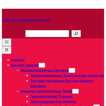
Перейти
к
содержимому
Cableproduct@cableproduct.ru
П
о
и
с
к
Главная
Каталог Товаров
Железнодорожные Системы
Железнодорожные Транспортные Средства
Система Натяжения Катушки Заднего
Барабана
Машины Для Кабельных Линий
Гидравлический Съемник
Оборудование Для Лебедки