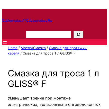
Перейти
к
содержимому
Cableproduct@cableproduct.ru
П
о
и
Home
/
Масло/Смазка
/
Смазка для протяжки
с
кабеля
/ Смазка для троса 1 л GLISS® F
к
Смазка для троса 1 л
GLISS® F
Уменьшает трение при монтаже
электрических, телефонных и оптоволоконных