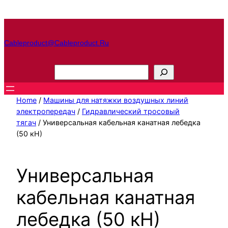
Перейти
к
содержимому
Cableproduct@cableproduct.ru
П
о
и
Home
/
Машины для натяжки воздушных линий
с
электропередач
/
Гидравлический тросовый
тягач
/ Универсальная кабельная канатная лебедка
к
(50 кН)
Универсальная
кабельная канатная
лебедка (50 кН)