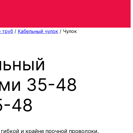
 труб
/
Кабельный чулок
/ Чулок
льный
ми 35-48
5-48
 гибкой и крайне прочной проволоки.