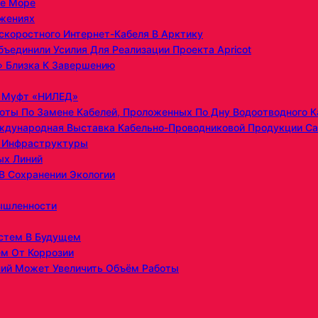
ое Море
ужениях
скоростного Интернет-Кабеля В Арктику
бъединили Усилия Для Реализации Проекта Apricot
» Близка К Завершению
х Муфт «НИЛЕД»
оты По Замене Кабелей, Проложенных По Дну Водоотводного К
ждународная Выставка Кабельно-Проводниковой Продукции Ca
й Инфраструктуры
ых Линий
В Сохранении Экологии
ышленности
истем В Будущем
м От Коррозии
ний Может Увеличить Объём Работы