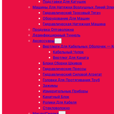
Подставки Для Катушек
Машины Для Натяжки Воздушных Линий Эле
Гидравлический Тросовый Тягач
Оборудование Для Машин
Гидравлическая Натяжная Машина
Продувка Оптоволокна
Дезинфекционный Туннель
Аксессуары
Вертлюги Для Кабельных Оболочек — К
Кабельный Чулок
Вертлюг Для Каната
Блоки Сборки Шкивов
Гидравлические Прессы
Гидравлический Силовой Агрегат
Головки Для Протягивания Труб
Зажимы
Измерительные Приборы
Канатный Блок
Ролики Для Кабеля
Стекловолокно
Масло/Смазка