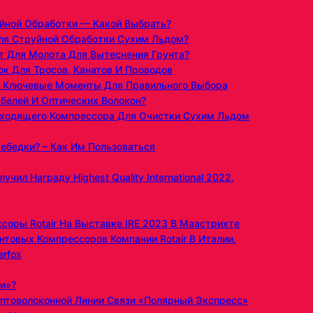
йной Обработки — Какой Выбрать?
ля Струйной Обработки Сухим Льдом?
 Для Молота Для Вытеснения Грунта?
к Для Тросов, Канатов И Проводов
 Ключевые Моменты Для Правильного Выбора
белей И Оптических Волокон?
ходящего Компрессора Для Очистки Сухим Льдом
ебедки? – Как Им Пользоваться
ил Награду Highest Quality International 2022.
оры Rotair На Выставке IRE 2023 В Маастрихте
товых Компрессоров Компании Rotair В Италии.
rfox
и»?
птоволоконной Линии Связи «Полярный Экспресс»