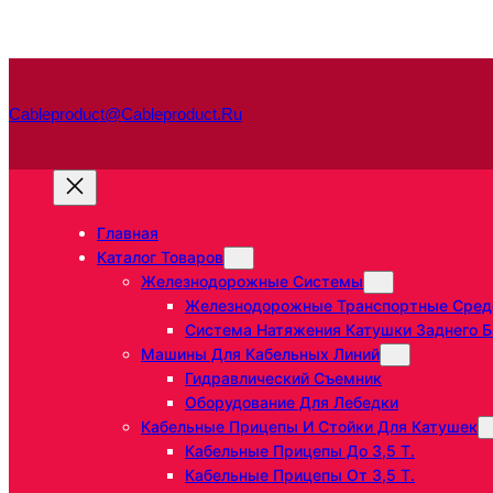
Перейти
к
содержимому
Cableproduct@cableproduct.ru
Главная
Каталог Товаров
Железнодорожные Системы
Железнодорожные Транспортные Сред
Система Натяжения Катушки Заднего Б
Машины Для Кабельных Линий
Гидравлический Съемник
Оборудование Для Лебедки
Кабельные Прицепы И Стойки Для Катушек
Кабельные Прицепы До 3,5 Т.
Кабельные Прицепы От 3,5 Т.