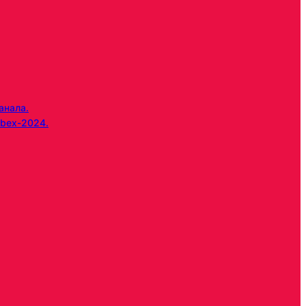
анала.
bex-2024.