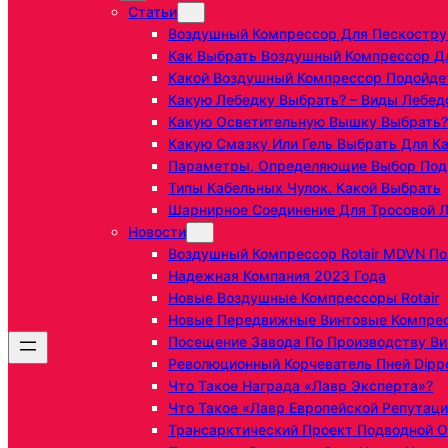
Статьи
Воздушный Компрессор Для Пескостру
Как Выбрать Воздушный Компрессор Д
Какой Воздушный Компрессор Подойдет
Какую Лебедку Выбрать? – Виды Лебедо
Какую Осветительную Вышку Выбрать?
Какую Смазку Или Гель Выбрать Для Ка
Параметры, Определяющие Выбор Под
Типы Кабельных Чулок. Какой Выбрать
Шарнирное Соединение Для Тросовой Л
Новости
Воздушный Компрессор Rotair MDVN Получ
Надежная Компания 2023 Года
Новые Воздушные Компрессоры Rotair
Новые Передвижные Винтовые Компресс
Посещение Завода По Производству Вин
Революционный Корчеватель Пней Dippe
Что Такое Награда «Лавр Эксперта»?
Что Такое «Лавр Европейской Репутаци
Трансарктический Проект Подводной О