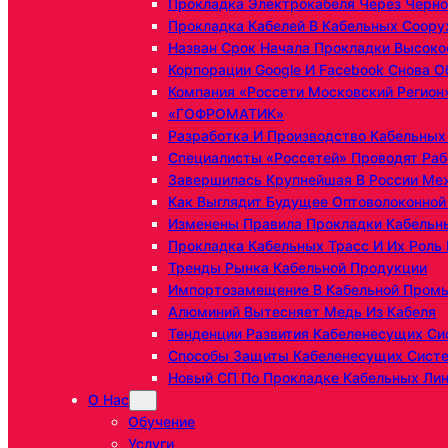
Прокладка Электрокабеля Через Черн
Прокладка Кабелей В Кабельных Соор
Назван Срок Начала Прокладки Высоко
Корпорации Google И Facebook Снова О
Компания «Россети Московский Регион
«ГОФРОМАТИК»
Разработка И Производство Кабельны
Специалисты «Россетей» Проводят Раб
Завершилась Крупнейшая В России Ме
Как Выглядит Будущее Оптоволоконно
Изменены Правила Прокладки Кабельн
Прокладка Кабельных Трасс И Их Роль 
Тренды Рынка Кабельной Продукции
Импортозамещение В Кабельной Пром
Алюминий Вытесняет Медь Из Кабеля
Тенденции Развития Кабеленесущих С
Способы Защиты Кабеленесущих Систе
Новый СП По Прокладке Кабельных Ли
О Нас
Обучение
Услуги